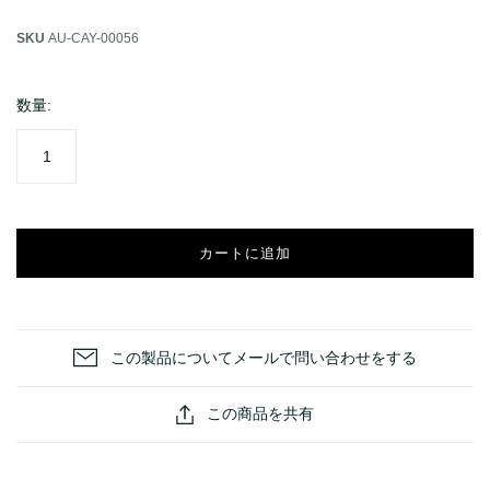
SKU
AU-CAY-00056
オーディオ
ライフスタイル
数量:
スピーカー
Apple Watch用アクセサリー
イヤホン・ヘッドホン
Garmin用アクセサリー
DAP
AquaSeal防水バッグ
DAC/アンプ
bitplay Essentialシリーズ
カートに追加
オーディオアクセサリー
bitplay Blackシリーズ
ライフスタイルアクセサリー
バッグ
この製品についてメールで問い合わせをする
イヤープラグ
この商品を共有