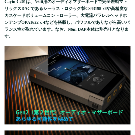
Cayin C201は、N6iii用のオーディオマザーボードで完全差動マト
リックスDACであるシーラス・ロジック製CS43198 x8や高精度な
カスケードボリュームコントローラー、大電流パラレルヘッドホ
ンアンプOPA1622 x 4などを搭載し、パワフルでありながら高いバ
ランス性が取れています。なお、N6iii DAP本体は別売りとなりま
す。