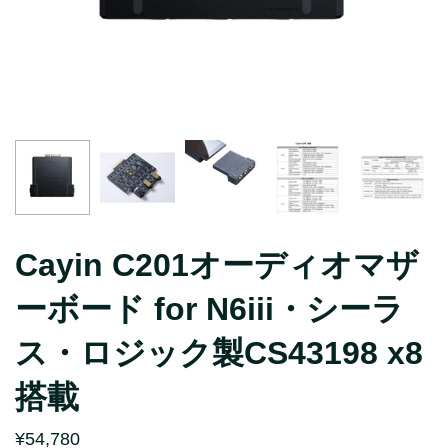
シザースイッチキーボード
HEシリーズ
ロープロファイルキーボード
Q Ultra 8K
カスタムキーボード
Q Max
パームレスト
K Max
キーキャップ
V Max
スイッチ
B
パソコンスタンド
J
マウス
R
Cayin C201オーディオマザ
Thunderbolt 5
K QMK
ーボード for N6iii・シーラ
他アクセサリー
Q Pro
電源ユニット
K Pro
ス・ロジック製CS43198 x8
V
搭載
Q
K
¥54,780