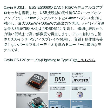
Cayin RU3は、 ESS ES9069Q DACとRISC-Vデュアルコアプ
ロセッサを搭載した、USB接続型の高性能DAC / ヘッドホン
アンプです。3.5mmシングルエンドと4.4mmバランス出力に
対応し、最大560mW＋560mWの高出力を実現。ハイレゾ音源
は最大32bit/768kHzおよびDSD512に対応し、繊細な表現から
力強い低域まで高い解像度で再生します。アルミ削り出し筐
体と0.96インチIPSディスプレイを採用し、音質も操作性も妥
協しないポータブルオーディオを求めるユーザーに最適なモ
デルです。
Cayin CS-L2Cケーブル(Lightning to Type-C)は
こちらから