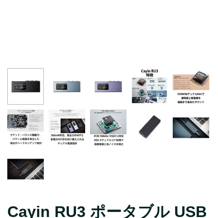
シザースイッチキーボード
HEシリーズ
ロープロファイルキーボード
Q Ultra 8K
カスタムキーボード
Q Max
パームレスト
K Max
キーキャップ
V Max
スイッチ
B
パソコンスタンド
J
マウス
R
Thunderbolt 5
K QMK
他アクセサリー
Q Pro
電源ユニット
K Pro
V
Q
Cayin RU3 ポータブル USB
K