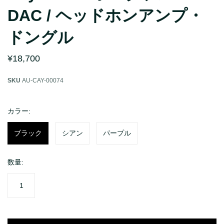
DAC / ヘッドホンアンプ・
ドングル
オーディオ
ライフスタイル
¥18,700
スピーカー
Apple Watch用アクセサリー
イヤホン・ヘッドホン
Garmin用アクセサリー
SKU
AU-CAY-00074
DAP
AquaSeal防水バッグ
DAC/アンプ
bitplay Essentialシリーズ
カラー:
オーディオアクセサリー
bitplay Blackシリーズ
ブラック
シアン
パープル
ライフスタイルアクセサリー
バッグ
数量:
イヤープラグ