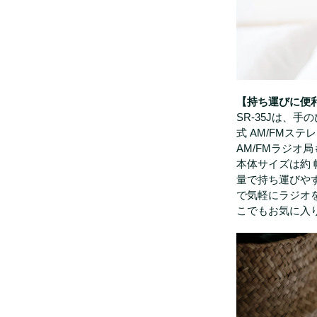
【持ち運びに便
SR-35Jは、
式 AM/FMス
AM/FMラジオ
本体サイズは約 幅7
量で持ち運びや
で気軽にラジオ
こでもお気に入