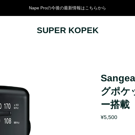
Nape Proの今後の最新情報はこちらから
SUPER KOPEK
サリー
KEYCHRON
オーディオ
Nape Pro
スピーカー
ルキーボード
コラボレーション
イヤホン・ヘ
キーボード
HEシリーズ
DAP
ルキーボード
Q Ultra 8K
DAC/アンプ
Sange
ード
Q Max
オーディオア
グポケ
K Max
V Max
ー搭載
B
¥5,500
ド
J
R