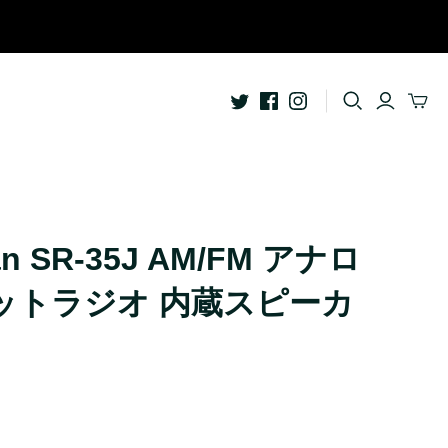
ライフスタイル
Apple Watch用アクセサリー
ッドホン
Garmin用アクセサリー
AquaSeal防水バッグ
bitplay Essentialシリーズ
an SR-35J AM/FM アナロ
クセサリー
bitplay Blackシリーズ
ットラジオ 内蔵スピーカ
ライフスタイルアクセサリー
バッグ
イヤープラグ