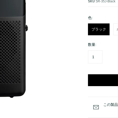
K QMK
SKU
SR-35J-Black
Q Pro
色:
K Pro
V
ブラック
Q
K
数量:
この製