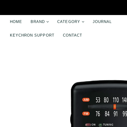
HOME
BRAND
CATEGORY
JOURNAL
スマホアクセサリー
パソコンアクセ
KEYCHRON SUPPORT
CONTACT
ABSOLUTE
ケース・プロテクター
キーボード
Audioengine
ケーブル・スタンド・リング
標準プロファイ
bitplay
スマホストラップ
シザースイッチ
Cayin
モバイルバッテリー
ロープロファイ
Craighill
カメラアクセサリー
カスタムキーボ
Enermax
パームレスト
Keychron
キーキャップ
ONED Majextand
スイッチ
Sangean
パソコンスタン
Shoulderpod
マウス