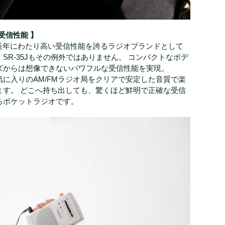
受信性能 】
、長年にわたり高い受信性能を誇るラジオブランドとして
SR-35Jもその例外ではありません。 コンパクトなボデ
ズからは想像できないパワフルな受信性能を実現。
気に入りのAM/FMラジオ局をクリアで安定した音質で楽
ます。 どこへ持ち出しても、驚くほど鮮明で正確な受信
るポケットラジオです。